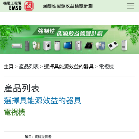
跳
至
主
要
內
容
主頁
> 產品列表 >
選擇具能源效益的器具
> 電視機
產品列表
選擇具能源效益的器具
電視機
產
資料提供者
品