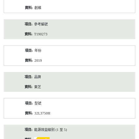
資
創維
料
參考編號
T190273
年份
2019
品牌
東芝
型號
32L3750H
能源效益級別 (1 至 5)