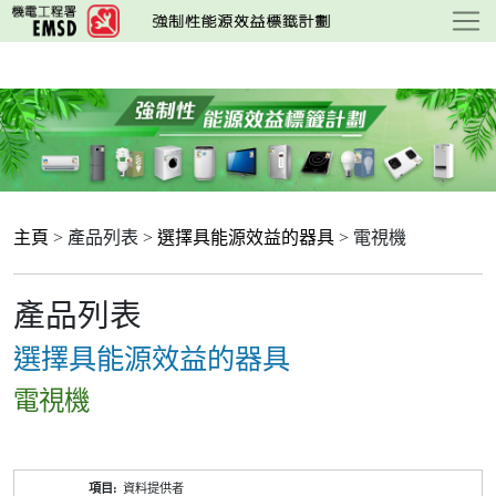
跳
至
主
要
內
容
主頁
> 產品列表 >
選擇具能源效益的器具
> 電視機
產品列表
選擇具能源效益的器具
電視機
產
資料提供者
品