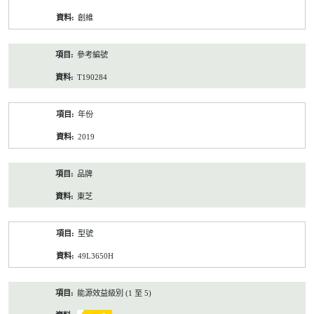
資
創維
料
參考編號
T190284
年份
2019
品牌
東芝
型號
49L3650H
能源效益級別 (1 至 5)