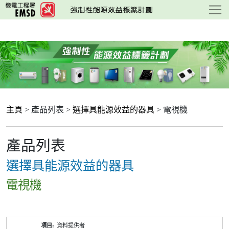
跳
至
主
要
內
容
主頁
> 產品列表 >
選擇具能源效益的器具
> 電視機
產品列表
選擇具能源效益的器具
電視機
產
資料提供者
品