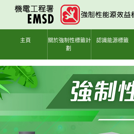
跳
至
主
要
內
容
主頁
關於強制性標籤計
認識能源標籤
劃