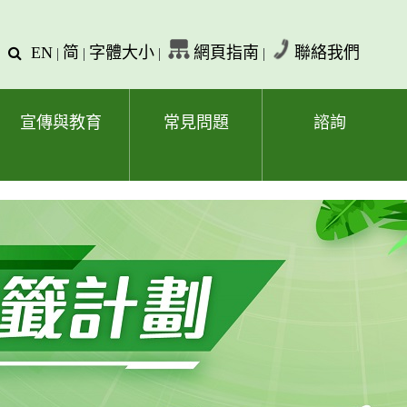
EN
简
字體大小
網頁指南
聯絡我們
查
|
|
|
|
詢
文
字
宣傳與教育
常見問題
諮詢