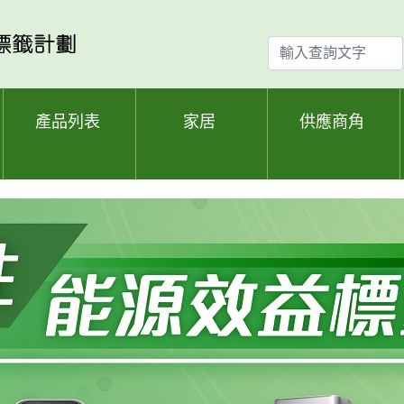
輸
入
查
詢
產品列表
家居
供應商角
文
字