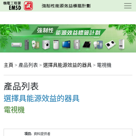
跳
至
主
要
內
容
主頁
> 產品列表 >
選擇具能源效益的器具
> 電視機
產品列表
選擇具能源效益的器具
電視機
產
資料提供者
品