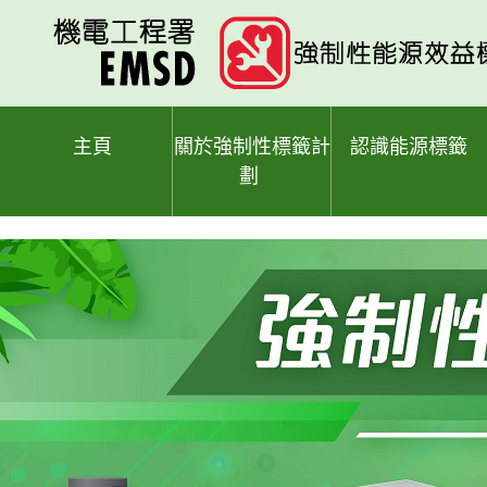
跳
至
主
要
內
容
主頁
關於強制性標籤計
認識能源標籤
劃