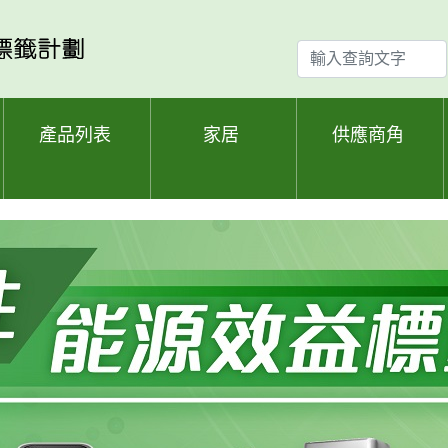
輸
入
查
詢
產品列表
家居
供應商角
文
字