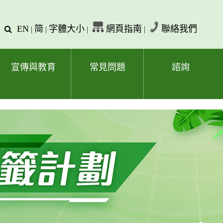
EN
简
字體大小
網頁指南
聯絡我們
查
|
|
|
|
詢
文
字
宣傳與教育
常見問題
諮詢