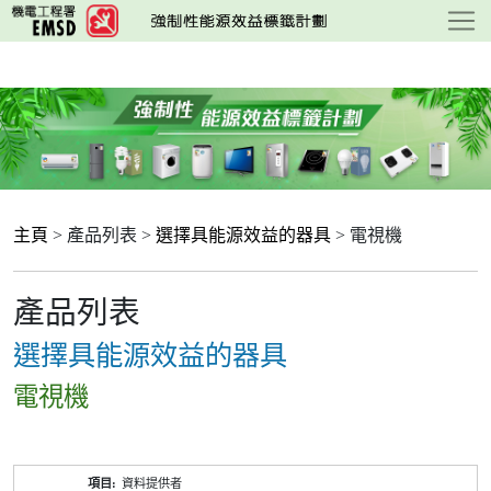
跳
至
主
要
內
容
主頁
> 產品列表 >
選擇具能源效益的器具
> 電視機
產品列表
選擇具能源效益的器具
電視機
產
資料提供者
品