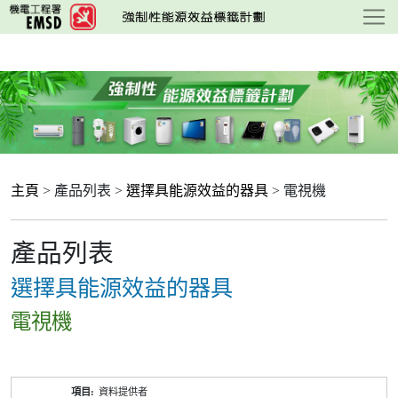
跳
至
主
要
內
容
主頁
> 產品列表 >
選擇具能源效益的器具
> 電視機
產品列表
選擇具能源效益的器具
電視機
產
資料提供者
品