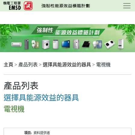
跳
至
主
要
內
容
主頁
> 產品列表 >
選擇具能源效益的器具
> 電視機
產品列表
選擇具能源效益的器具
電視機
產
資料提供者
品