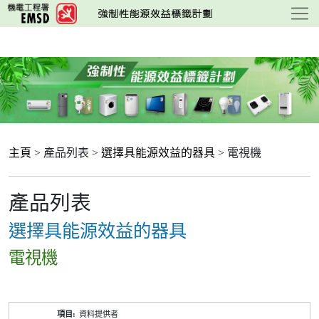
跳
至
主
要
內
容
主頁
> 產品列表 >
選擇具能源效益的器具
> 電視機
產品列表
選擇具能源效益的器具
電視機
產
資料提供者
品