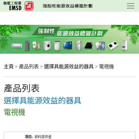
跳
至
主
要
內
容
主頁
> 產品列表 >
選擇具能源效益的器具
> 電視機
產品列表
選擇具能源效益的器具
電視機
產
資料提供者
品