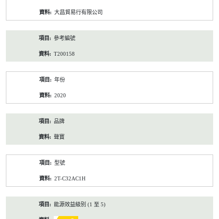
資
大昌貿易行有限公司
料
參考編號
T200158
年份
2020
品牌
聲寶
型號
2T-C32AC1H
能源效益級別 (1 至 5)