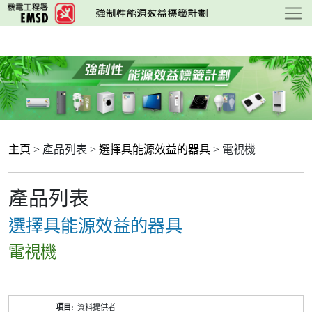
跳
至
主
要
內
容
主頁
> 產品列表 >
選擇具能源效益的器具
> 電視機
產品列表
選擇具能源效益的器具
電視機
產
資料提供者
品