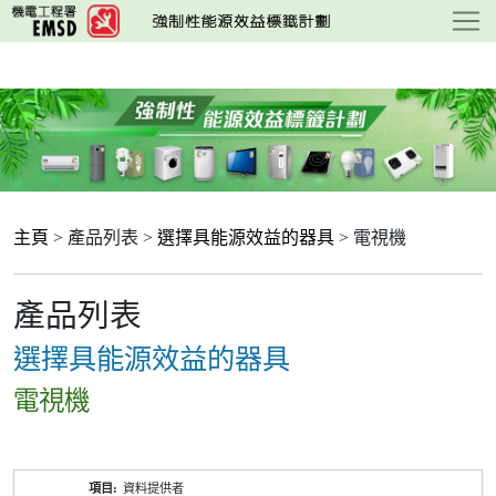
跳
至
主
要
內
容
主頁
> 產品列表 >
選擇具能源效益的器具
> 電視機
產品列表
選擇具能源效益的器具
電視機
產
資料提供者
品