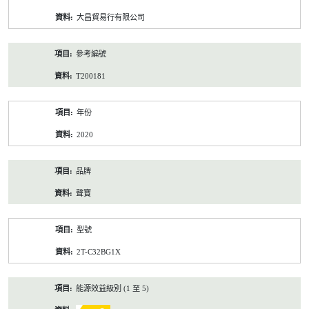
資
大昌貿易行有限公司
料
參考編號
T200181
年份
2020
品牌
聲寶
型號
2T-C32BG1X
能源效益級別 (1 至 5)