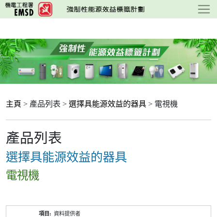
跳
至
主
要
內
容
主頁
> 產品列表 >
選擇具能源效益的器具
> 電視機
產品列表
選擇具能源效益的器具
電視機
產
資料提供者
品