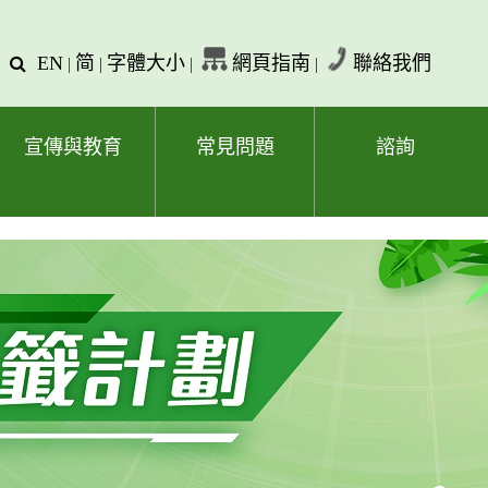
EN
简
字體大小
網頁指南
聯絡我們
查
|
|
|
|
詢
文
字
宣傳與教育
常見問題
諮詢