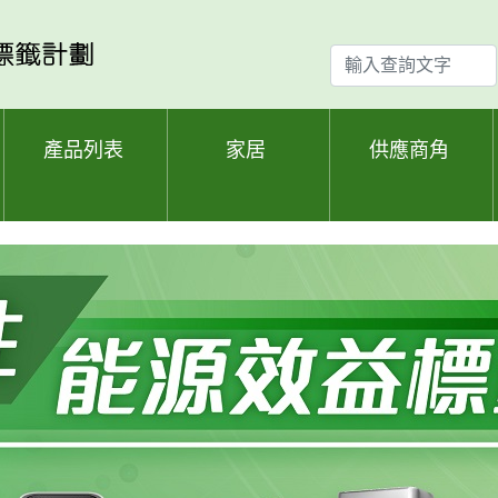
輸
入
查
詢
產品列表
家居
供應商角
文
字