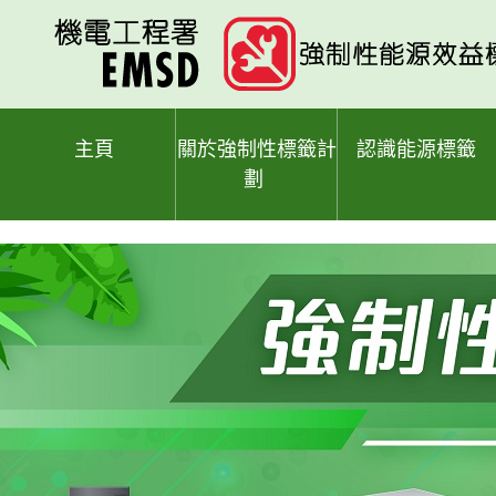
跳
至
主
要
內
容
主頁
關於強制性標籤計
認識能源標籤
劃