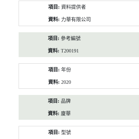
產
資料提供者
品
資
力華有限公司
料
參考編號
T200191
年份
2020
品牌
廈華
型號