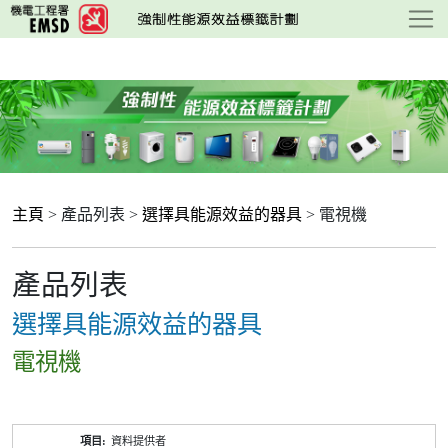
跳
至
主
要
內
容
主頁
> 產品列表 >
選擇具能源效益的器具
> 電視機
產品列表
選擇具能源效益的器具
電視機
產
資料提供者
品