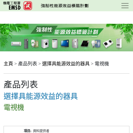
跳
至
主
要
內
容
主頁
> 產品列表 >
選擇具能源效益的器具
> 電視機
產品列表
選擇具能源效益的器具
電視機
產
資料提供者
品