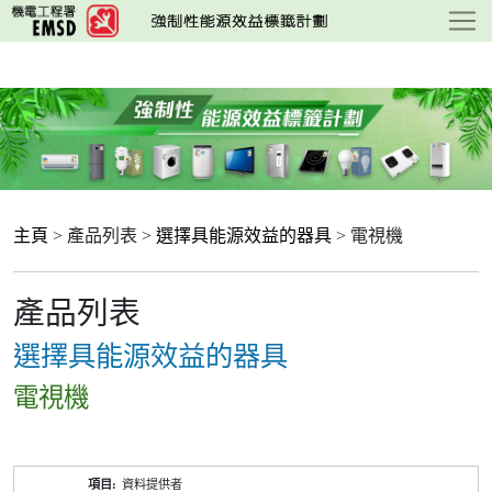
跳
至
主
要
內
容
主頁
> 產品列表 >
選擇具能源效益的器具
> 電視機
產品列表
選擇具能源效益的器具
電視機
產
資料提供者
品