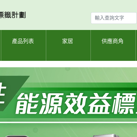
輸
入
查
詢
產品列表
家居
供應商角
文
字