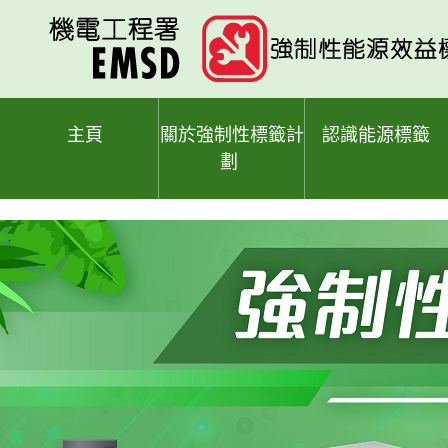
跳
至
主
要
內
容
主頁
關於強制性標籤計
認識能源標籤
劃