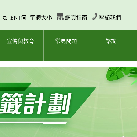
EN
简
字體大小
網頁指南
聯絡我們
查
|
|
|
|
詢
文
字
宣傳與教育
常見問題
諮詢