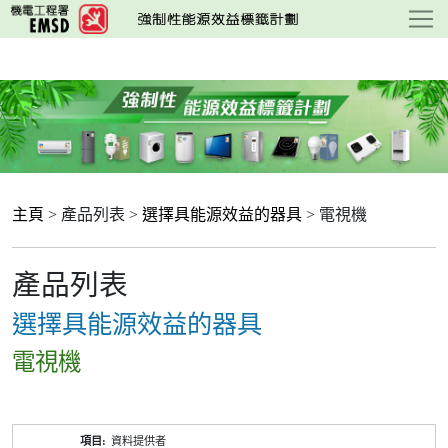
跳
至
主
要
內
容
主頁
> 產品列表 >
選擇具能源效益的器具
> 電視機
產品列表
選擇具能源效益的器具
電視機
產
資料提供者
品