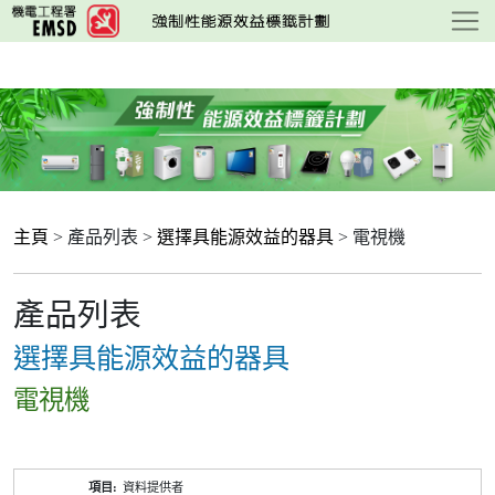
跳
至
主
要
內
容
主頁
> 產品列表 >
選擇具能源效益的器具
> 電視機
產品列表
選擇具能源效益的器具
電視機
產
資料提供者
品