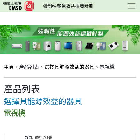
跳
至
主
要
內
容
主頁
> 產品列表 >
選擇具能源效益的器具
> 電視機
產品列表
選擇具能源效益的器具
電視機
產
資料提供者
品