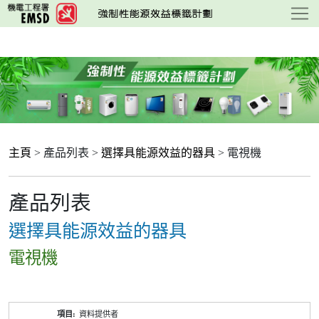
跳
至
主
要
內
容
主頁
> 產品列表 >
選擇具能源效益的器具
> 電視機
產品列表
選擇具能源效益的器具
電視機
產
資料提供者
品