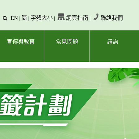
EN
简
字體大小
網頁指南
聯絡我們
查
|
|
|
|
詢
文
字
宣傳與教育
常見問題
諮詢