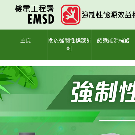
跳
至
主
要
內
容
主頁
關於強制性標籤計
認識能源標籤
劃