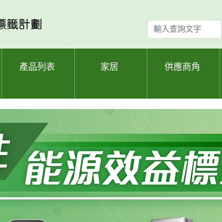
輸
入
查
詢
產品列表
家居
供應商角
文
字