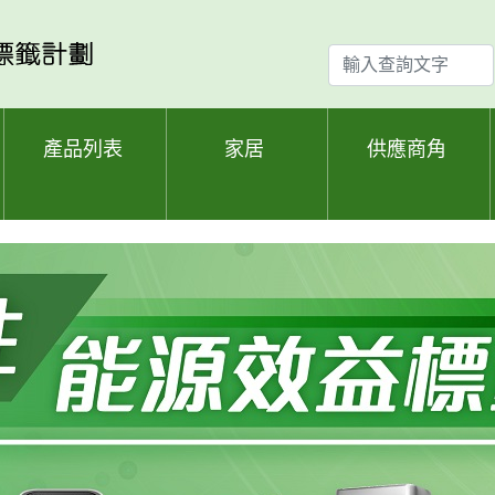
輸
入
查
詢
產品列表
家居
供應商角
文
字