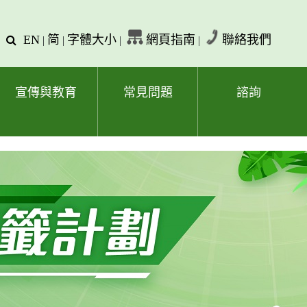
EN
简
字體大小
網頁指南
聯絡我們
查
|
|
|
|
詢
文
字
宣傳與教育
常見問題
諮詢