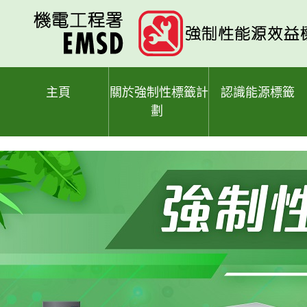
跳
至
主
要
內
容
主頁
關於強制性標籤計
認識能源標籤
劃