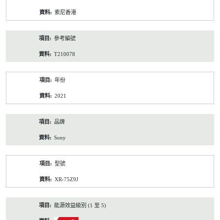
資
索尼香港
料
參考編號
T210078
年份
2021
品牌
Sony
型號
XR-75Z9J
能源效益級別 (1 至 5)