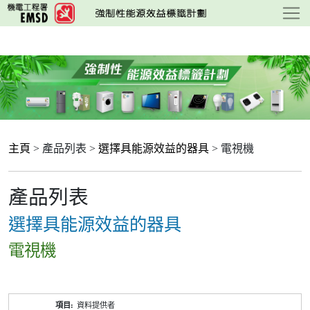
跳
至
主
要
內
容
主頁
> 產品列表 >
選擇具能源效益的器具
> 電視機
產品列表
選擇具能源效益的器具
電視機
產
資料提供者
品