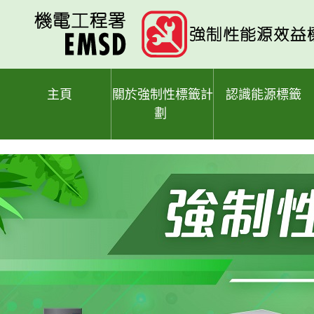
跳
至
主
要
內
容
主頁
關於強制性標籤計
認識能源標籤
劃