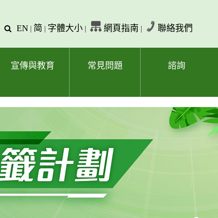
EN
简
字體大小
網頁指南
聯絡我們
查
|
|
|
|
詢
文
字
宣傳與教育
常見問題
諮詢