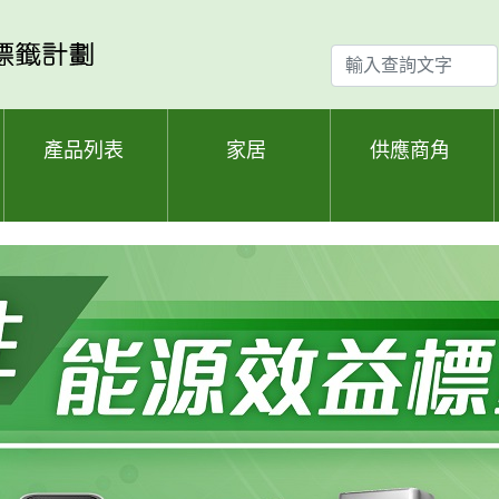
輸
入
查
詢
產品列表
家居
供應商角
文
字