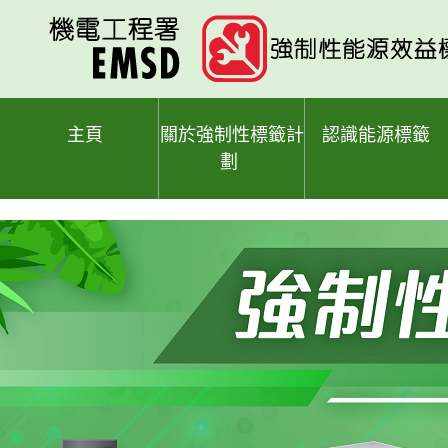
跳
至
主
要
內
容
主頁
關於強制性標籤計
認識能源標籤
劃