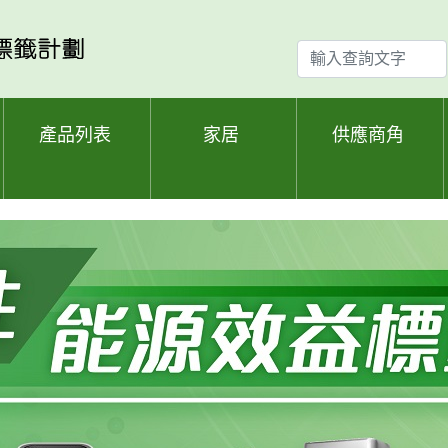
輸
入
查
詢
產品列表
家居
供應商角
文
字