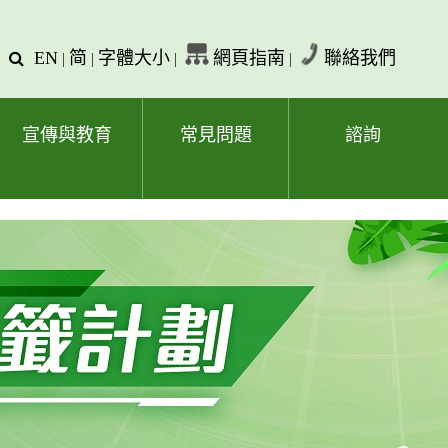
EN
简
字體大小
網頁指南
聯絡我們
查
|
|
|
|
詢
文
字
宣傳與教育
常見問題
諮詢