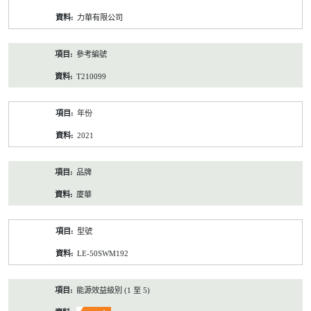
資
力華有限公司
料
參考編號
T210099
年份
2021
品牌
廈華
型號
LE-50SWM192
能源效益級別 (1 至 5)