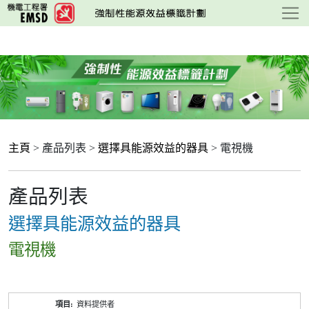
跳
至
主
要
內
容
主頁
> 產品列表 >
選擇具能源效益的器具
> 電視機
產品列表
選擇具能源效益的器具
電視機
產
資料提供者
品