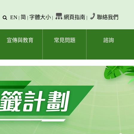
EN
简
字體大小
網頁指南
聯絡我們
查
|
|
|
|
詢
文
字
宣傳與教育
常見問題
諮詢