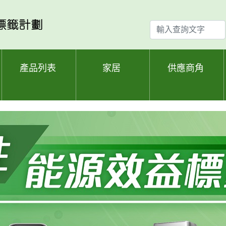
輸
入
查
詢
產品列表
家居
供應商角
文
字