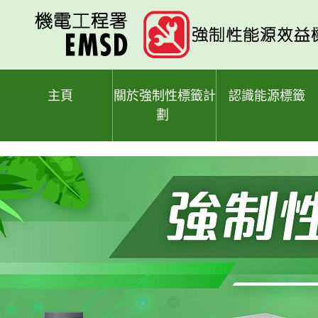
跳
至
主
要
內
容
主頁
關於強制性標籤計
認識能源標籤
劃