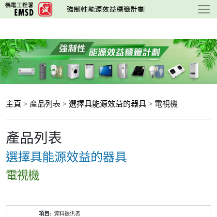
跳
至
主
要
內
容
主頁
> 產品列表 >
選擇具能源效益的器具
> 電視機
產品列表
選擇具能源效益的器具
電視機
產
資料提供者
品