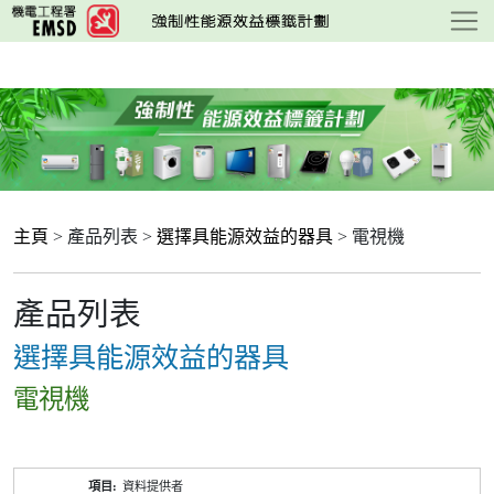
跳
至
主
要
內
容
主頁
> 產品列表 >
選擇具能源效益的器具
> 電視機
產品列表
選擇具能源效益的器具
電視機
產
資料提供者
品