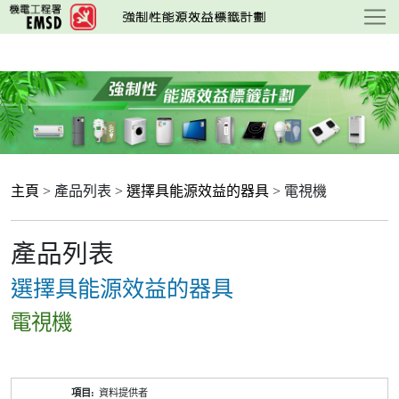
跳
至
主
要
內
容
主頁
> 產品列表 >
選擇具能源效益的器具
> 電視機
產品列表
選擇具能源效益的器具
電視機
產
資料提供者
品