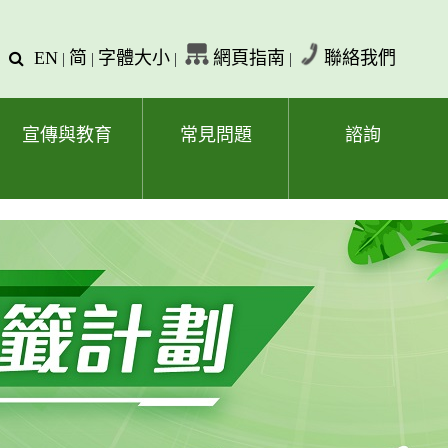
EN
简
字體大小
網頁指南
聯絡我們
查
|
|
|
|
詢
文
字
宣傳與教育
常見問題
諮詢