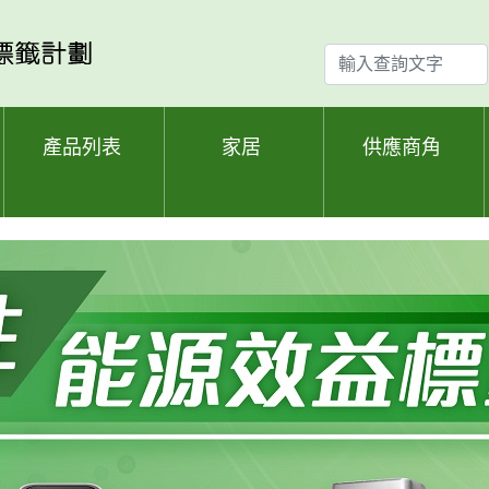
輸
入
查
詢
產品列表
家居
供應商角
文
字