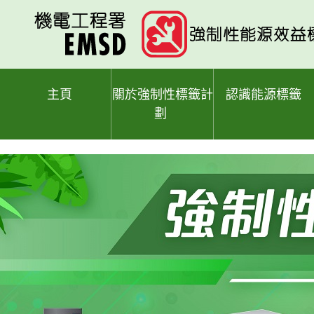
跳
至
主
要
內
容
主頁
關於強制性標籤計
認識能源標籤
劃