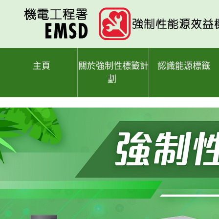
跳
至
主
要
內
容
主頁
關於強制性標籤計
認識能源標籤
劃