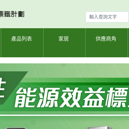
輸
入
查
詢
產品列表
家居
供應商角
文
字