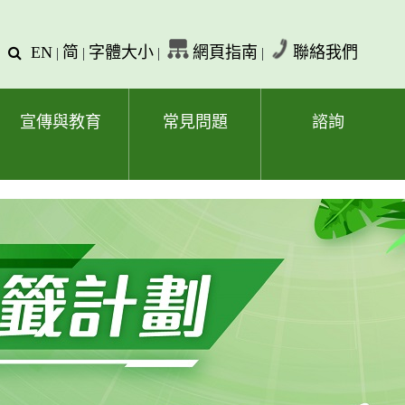
EN
简
字體大小
網頁指南
聯絡我們
查
|
|
|
|
詢
文
字
宣傳與教育
常見問題
諮詢