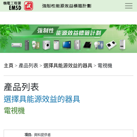
跳
至
主
要
內
容
主頁
> 產品列表 >
選擇具能源效益的器具
> 電視機
產品列表
選擇具能源效益的器具
電視機
產
資料提供者
品