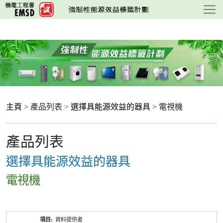
跳
至
主
要
內
容
主頁
> 產品列表 >
選擇具能源效益的器具
> 電視機
產品列表
選擇具能源效益的器具
電視機
產
資料提供者
品