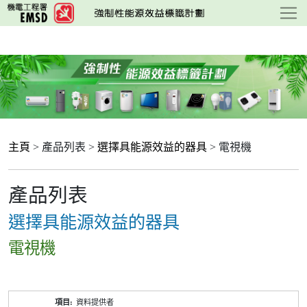
跳
至
主
要
內
容
主頁
> 產品列表 >
選擇具能源效益的器具
> 電視機
產品列表
選擇具能源效益的器具
電視機
產
資料提供者
品