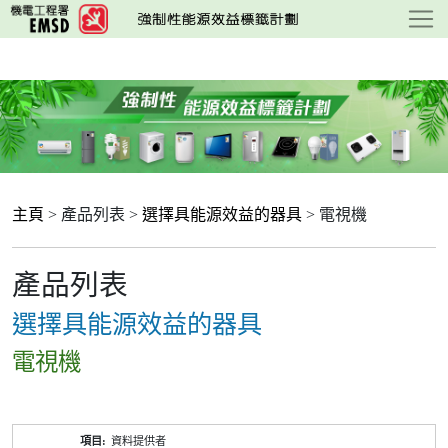
跳
至
主
要
內
容
主頁
> 產品列表 >
選擇具能源效益的器具
> 電視機
產品列表
選擇具能源效益的器具
電視機
產
資料提供者
品