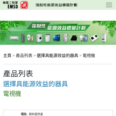
跳
至
主
要
內
容
主頁
> 產品列表 >
選擇具能源效益的器具
> 電視機
產品列表
選擇具能源效益的器具
電視機
產
資料提供者
品