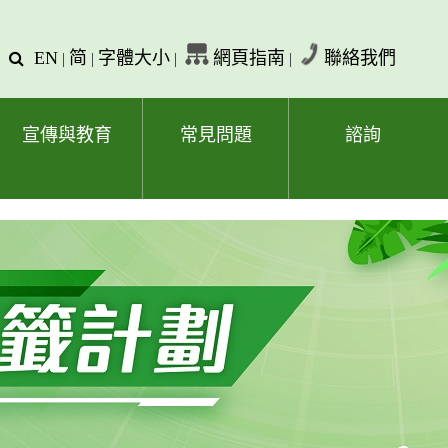
EN
简
字體大小
網頁指南
聯絡我們
查
|
|
|
|
詢
文
字
宣傳與教育
常見問題
諮詢