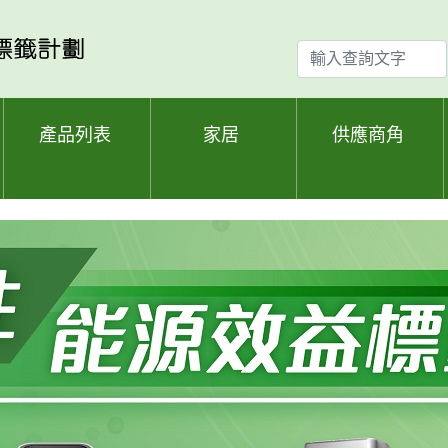
輸
入
查
詢
產品列表
家居
供應商角
文
字