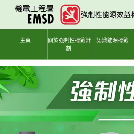
跳
至
主
要
內
容
主頁
關於強制性標籤計
認識能源標籤
劃