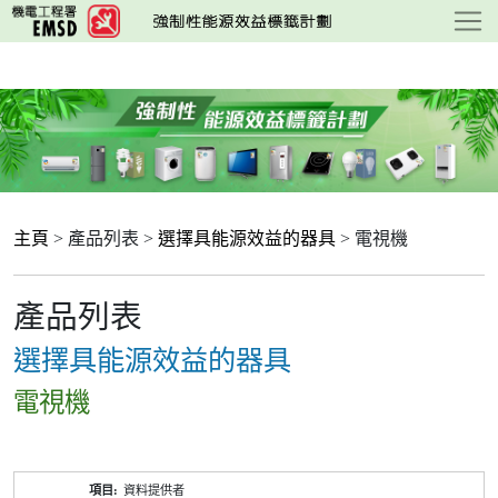
跳
至
主
要
內
容
主頁
> 產品列表 >
選擇具能源效益的器具
> 電視機
產品列表
選擇具能源效益的器具
電視機
產
資料提供者
品