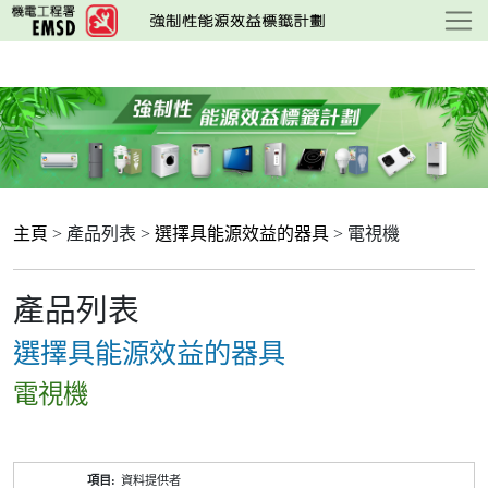
跳
至
主
要
內
容
主頁
> 產品列表 >
選擇具能源效益的器具
> 電視機
產品列表
選擇具能源效益的器具
電視機
產
資料提供者
品