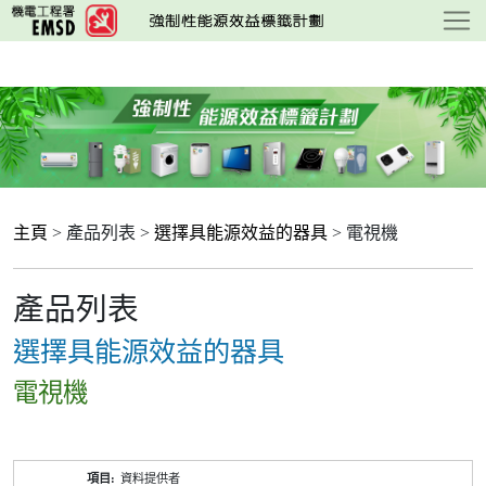
跳
至
主
要
內
容
主頁
> 產品列表 >
選擇具能源效益的器具
> 電視機
產品列表
選擇具能源效益的器具
電視機
產
資料提供者
品