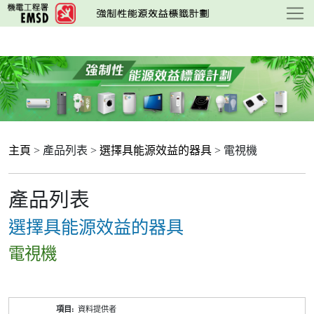
跳
至
主
要
內
容
主頁
> 產品列表 >
選擇具能源效益的器具
> 電視機
產品列表
選擇具能源效益的器具
電視機
產
資料提供者
品