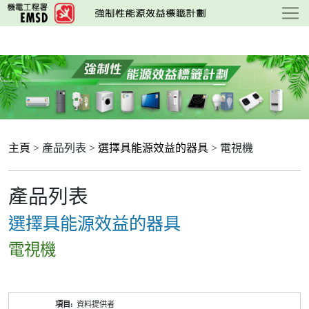
跳
至
主
要
內
容
主頁
> 產品列表 >
選擇具能源效益的器具
> 電視機
產品列表
選擇具能源效益的器具
電視機
產
資料提供者
品