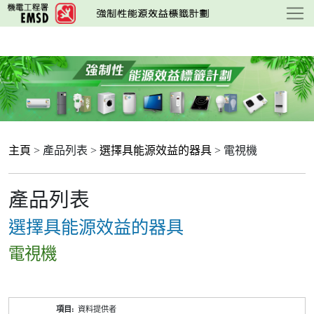
跳
至
主
要
內
容
主頁
> 產品列表 >
選擇具能源效益的器具
> 電視機
產品列表
選擇具能源效益的器具
電視機
產
資料提供者
品