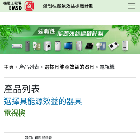
跳
至
主
要
內
容
主頁
> 產品列表 >
選擇具能源效益的器具
> 電視機
產品列表
選擇具能源效益的器具
電視機
產
資料提供者
品