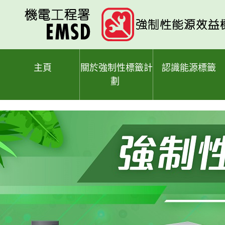
跳
至
主
要
內
容
主頁
關於強制性標籤計
認識能源標籤
劃