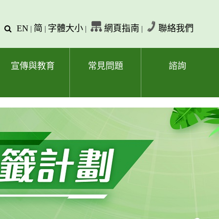
EN
简
字體大小
網頁指南
聯絡我們
查
|
|
|
|
詢
文
字
宣傳與教育
常見問題
諮詢