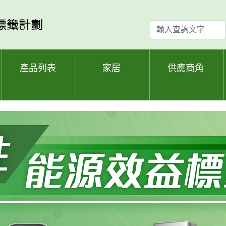
輸
入
查
詢
產品列表
家居
供應商角
文
字