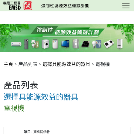
跳
至
主
要
內
容
主頁
> 產品列表 >
選擇具能源效益的器具
> 電視機
產品列表
選擇具能源效益的器具
電視機
產
資料提供者
品